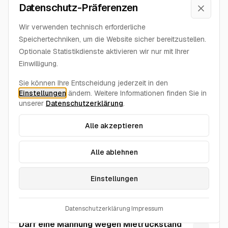
Datenschutz-Präferenzen
muss drinstehen?
Schlie
Wir verwenden technisch erforderliche
Speichertechniken, um die Website sicher bereitzustellen.
Muss der Vermieter vor einer Kündigung
Optionale Statistikdienste aktivieren wir nur mit Ihrer
immer mahnen?
Einwilligung.
Sie können Ihre Entscheidung jederzeit in den
Wann droht eine fristlose Kündigung wegen
Einstellungen
ändern. Weitere Informationen finden Sie in
Mietrückstand?
unserer
Datenschutzerklärung
.
Alle akzeptieren
Sollte eine Mahnung eine
Kündigungsandrohung enthalten?
Alle ablehnen
Welche Zahlungsfrist ist bei Mietrückstand
Einstellungen
angemessen?
Datenschutzerklärung
·
Impressum
Darf eine Mahnung wegen Mietrückstand